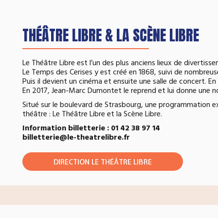
THÉÂTRE LIBRE & LA SCÈNE LIBRE
Le Théâtre Libre est l’un des plus anciens lieux de divertis
Le Temps des Cerises y est créé en 1868, suivi de nombreuse
Puis il devient un cinéma et ensuite une salle de concert. En
En 2017, Jean-Marc Dumontet le reprend et lui donne une no
Situé sur le boulevard de Strasbourg, une programmation ex
théâtre : Le Théâtre Libre et la Scène Libre.
Information billetterie : 01 42 38 97 14
billetterie@le-theatrelibre.fr
DIRECTION LE THÉÂTRE LIBRE