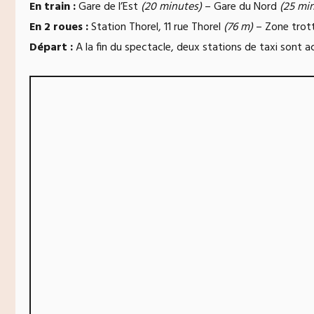
En train :
Gare de l’Est
(20 minutes)
– Gare du Nord
(25 mi
En 2 roues :
Station Thorel, 11 rue Thorel
(76 m)
– Zone trott
Départ :
A la fin du spectacle, deux stations de taxi sont a