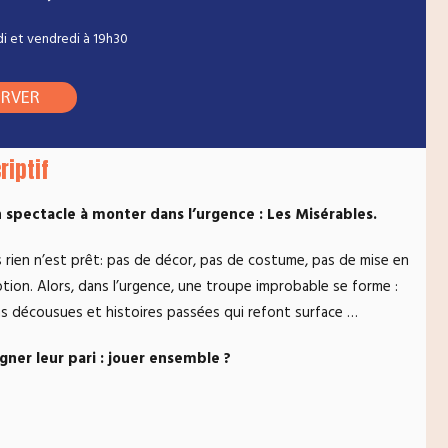
udi et vendredi à 19h30
ERVER
riptif
n spectacle à monter dans l’urgence : Les Misérables.
 rien n’est prêt: pas de décor, pas de costume, pas de mise en
ion. Alors, dans l’urgence, une troupe improbable se forme :
ns décousues et histoires passées qui refont surface …
agner leur pari : jouer ensemble ?